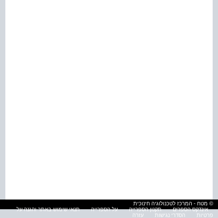
© מטח - המרכז לטכנולוגיה חינוכית
אינדקס הספרים
תקנון הספרייה
על הספרייה
תנאי שימוש באתר והגנה על
פרטיות
הסדרי נגישות
עזרה