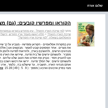
שלום אורח
הקוראן ומפרשיו קובעים: (גם) מצ
מתוך:
למי שייכת הארץ הזאת? : עיון מחודש בקוראן ובמקורות 
שייכת הארץ הזאת?
>
חלק ראשון מעמד ארץ הקודש, ירושלים 
והאסלאם בשאלה: "למי שייכת ארץ הקודש?"
עיון במקורות אסלאמיים - הקוראן ומפרשיו - מצביע על כך ש
את מצרים . אחד הפסוקים קובע לאמור : מבקשים אנו [ אללה 
מנהיגים ויורשים , ולהושיבם בארץ , ולהראות לפרעה ולהמן ול
מסביר : ולעשותם יורשים של בית פרעה , שיירשו את הארץ מ
אנו להעניק חסד : נעניק את חסדנו ואת הטוב שלנו עליהם . לע
ולעשותם יורשים : של המלך פרעה . יירשו את רכושו וישכנו במ
אותם מנהיגי הארץ , תושביה , עד שישלטו בה , כלומר , אר
מצוי בפרק ארבעים וארבע ( מסמך : ( 9 . 5 : [ 49 ] 28 15
אל