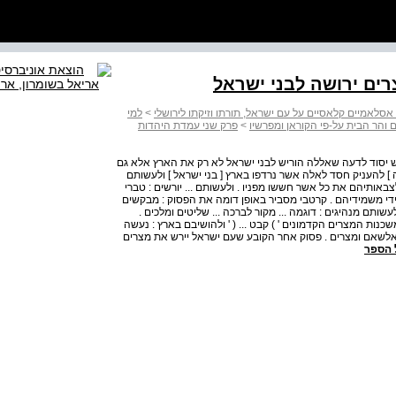
רים ירושה לבני ישראל
אסלאמיים קלאסיים על עם ישראל, תורתו וזיקתו לירושלי
>
למי
והר הבית על-פי הקוראן ומפרשיו
>
פרק שני עמדת היהדות
יש יסוד לדעה שאללה הוריש לבני ישראל לא רק את הארץ אלא גם
] להעניק חסד לאלה אשר נרדפו בארץ [ בני ישראל ] ולעשותם
צבאותיהם את כל אשר חששו מפניו . ולעשותם ... יורשים : טברי
ידי משמידיהם . קרטבי מסביר באופן דומה את הפסוק : מבקשים
שותם מנהיגים : דוגמה ... מקור לברכה ... שליטים ומלכים .
שכנות המצרים הקדמונים ' ) קבט ... ( ' ולהושיבם בארץ : נעשה
ץ אלשאם ומצרים . פסוק אחר הקובע שעם ישראל יירש את מצרים
 הספר