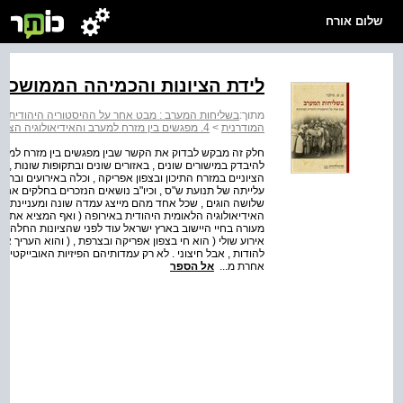
שלום אורח
לידת הציונות והכמיהה הממושכת 
מתוך:
בשליחות המערב : מבט אחר על ההיסטוריה היהודית ה
המודרנית
>
4. מפגשים בין מזרח למערב והאידיאולוגיה הציונית
חלק זה מבקש לבדוק את הקשר שבין מפגשים בין מזרח למערב בה
להיבדק במישורים שונים , באזורים שונים ובתקופות שונות ,
הציוניים במזרח התיכון ובצפון אפריקה , וכלה באירועים ובת
עלייתה של תנועת ש"ס , וכיו"ב נושאים הנזכרים בחלקים אח
שלושה הוגים , שכל אחד מהם מייצג עמדה שונה ומעניינת כלפי
האידיאולוגיה הלאומית היהודית באירופה ( ואף המציא את המונ
מעורה בחיי היישוב בארץ ישראל עוד לפני שהציונות החלה לקנ
אירוע שולי ( הוא חי בצפון אפריקה ובצרפת , ( והוא העריך א
להודות , אבל חיצוני . לא רק עמדותיהם הפיזיות האובייקטי
אחרת מ...
אל הספר