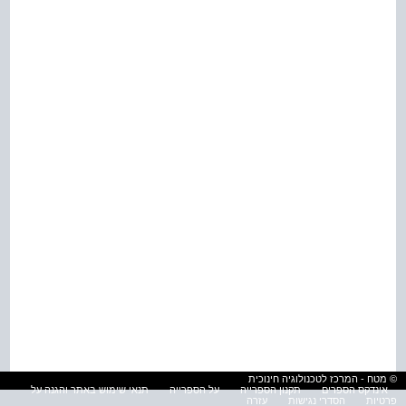
© מטח - המרכז לטכנולוגיה חינוכית
אינדקס הספרים
תקנון הספרייה
על הספרייה
תנאי שימוש באתר והגנה על
פרטיות
הסדרי נגישות
עזרה