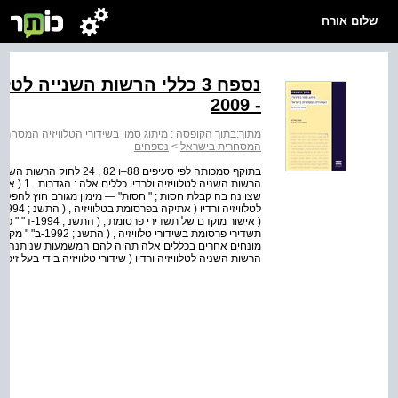
שלום אורח
נספח 3 כללי הרשות השנייה ל
- 2009
מתוך:
בתוך הקופסה : מיתוג סמוי בשידורי הטלוויזיה המסחרי
המסחרית בישראל
>
נספחים
הרשות השני
שצוינה בה קבלת חסות ; " חסות" — מימון מגורם חוץ להפקה
( אישור מוקדם
תשדירי פרסומת בש
מונחים אחרים בכללים אלה תהיה להם המשמעות שניתנה להם
הרשות השניה לטלוויזיה ורדיו ( שידורי טלוויזיה בידי בעל זיכיון , ( התשס , 2009-