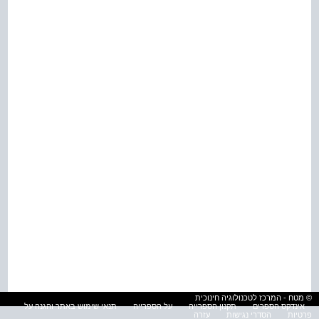
© מטח - המרכז לטכנולוגיה חינוכית
אינדקס הספרים
תקנון הספרייה
על הספרייה
תנאי שימוש באתר והגנה על
פרטיות
הסדרי נגישות
עזרה