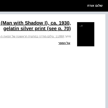
שלום אורח
ed (Man with Shadow I), ca. 1930,
gelatin silver print (see p. 70)‬
מתוך:
LUMA : צילום מודרני במחצית הראשונה של המאה ה-20 : מאוסף מכון שפילמן לצילום
אל הספר