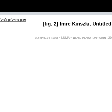
מכון שפילמן לצילו
‭[fig. 2] Imre Kinszki, Untitl
>
LUMA
>
העבודות בתערוכה