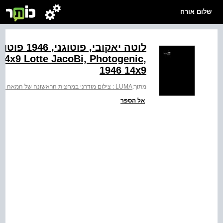
שלום אורח
לוטה יאקובי
, 14x9 Lotte JacoBi, Photogenic,
1946 14x9‬
מתוך:
LUMA : צילום מודרני במחצית הראשונה של המאה ה-20 : מאוסף מכון שפילמן לצילום
אל הספר