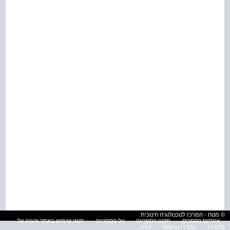
© מטח - המרכז לטכנולוגיה חינוכית
אינדקס הספרים
תקנון הספרייה
על הספרייה
תנאי שימוש באתר והגנה על
פרטיות
הסדרי נגישות
עזרה