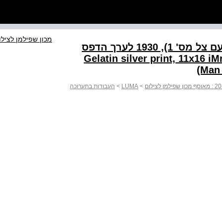
מכון שפילמן לצילו
אימרה קינסקי, ללא כותרת (איש עם צל מס' ‭1930 ,(1‬ לערך הדפס
Gelatin silver print, 11x16 iMre kiNszk
(Man 
>
LUMA
>
העבודות בתערוכה