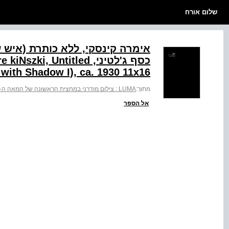
שלום אורח
כסף ג'לטיני, ‭i, Untitled
with Shadow I), ca. 1930 11x16‬
מתוך:
LUMA : צילום מודרני במחצית הראשונה של המאה ה-20 : מאוסף מכון שפילמן לצילום
אל הספר