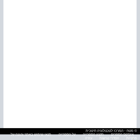
© מטח - המרכז לטכנולוגיה חינוכית
אינדקס הספרים
תקנון הספרייה
על הספרייה
תנאי שימוש באתר והגנה על
פרטיות
הסדרי נגישות
עזרה