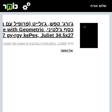
שלום אורח
כסף ג'לטיני, ‭ Geometric
37 gy›rgy kePes, Juliet 34.5x27‬
מתוך:
LUMA : צילום מודרני במחצית הראשונה של המאה ה-20 : מאוסף מכון שפילמן לצילום
אל הספר