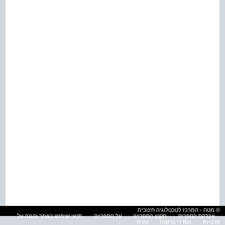
© מטח - המרכז לטכנולוגיה חינוכית
אינדקס הספרים
תקנון הספרייה
על הספרייה
תנאי שימוש באתר והגנה על
פרטיות
הסדרי נגישות
עזרה