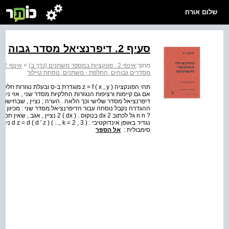
שלום אורח
סעיף 2. דיפרנציאל מסדר גבוה
מתוך:
אינפי 2 : פונקציות במספר משתנים (כרך ב)
>
אינפי 2 פונקציות במספר משתנים
מסדרים גבוהים, החלפת - משתנים, נוסחת טיילור
? n n גל לכתוב dx 2 בנוקוס . (  2
נגדיר באו
סימבולית :
אל הספר