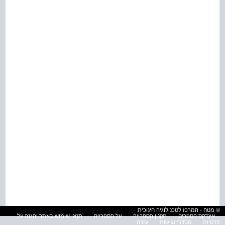
© מטח - המרכז לטכנולוגיה חינוכית
אינדקס הספרים
תקנון הספרייה
על הספרייה
תנאי שימוש באתר והגנה על
פרטיות
הסדרי נגישות
עזרה