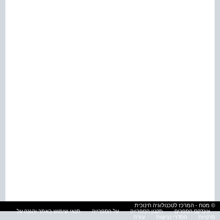
© מטח - המרכז לטכנולוגיה חינוכית
אינדקס הספרים
תקנון הספרייה
על הספרייה
תנאי שימוש באתר והגנה על
פרטיות
הסדרי נגישות
עזרה