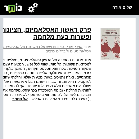
שלום אורח
פרק ראשון האסלאמיזם, הציונות
ופשרות בעת מלחמה
מתוך:
אויבי, מורי : הציונות וישראל במשנתם של אסלאמיסטים
אסלאמיסטים וליברלים ערבים
אחד מכוחות המשיכה של הרעיון האסלאמיסטי , מעלייתו ועד ימי
לנוסחאות פשוטות וקליטות , שוות לכל נפש , המציגות עצמן כ
שמקור הסמכות שלה הוא הטקסט הקדוש , הנתמך בלקחי המצי
בזרמיו המדיניים והאינטלקטואליים הוסטיים המרכזיים , הוא ה
פרגמטיים , ואלה נתמכים באותו מצע תיאולוגי והלכתי שהוא י
לפרקטיקה היא המתח שבין דרישתם הבלתי מתפשרת של פלגי 
פעולה עם משטרים שלא נענים לתביעה זו , ואף להתמודד ב
להוראות ההלכה - נכונות המוסברת בכך שהיא מקדמת את יע
המרכזיים לישראל ולציונות הוא ביטוי נוסף לשניות זו . הא
, ( כאיבר בלתי נפרד מהמולדת האסלא...
אל הספר