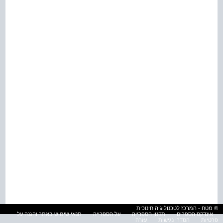
© מטח - המרכז לטכנולוגיה חינוכית
אינדקס הספרים
תקנון הספרייה
על הספרייה
תנאי שימוש באתר והגנה על
פרטיות
הסדרי נגישות
עזרה