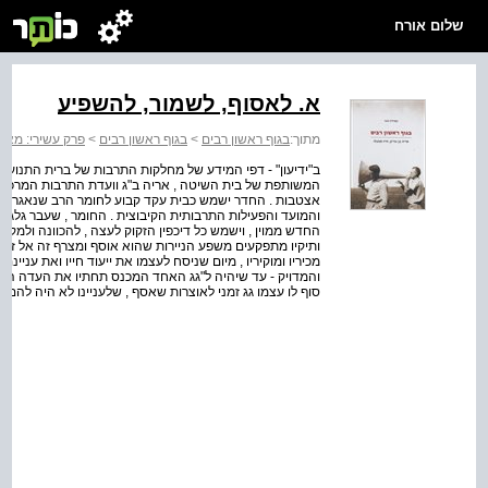
שלום אורח
א. לאסוף, לשמור, להשפיע
מתוך:
בגוף ראשון רבים
>
בגוף ראשון רבים
>
פרק עשירי: מארכ
המשותפת של בית השיטה , אריה ב"ג וועדת התרבות המרכזית 
אצטבות . החדר ישמש כבית עקד קבוע לחומר הרב שנאגר בעמ
והמועד והפעילות התרבותית הקיבוצית . החומר , שעבר גלגול
החדש ממוין , וישמש כל דיכפין הזקוק לעצה , להכוונה ולמקורו
ותיקיו מתפקעים משפע הניירות שהוא אוסף ומצרף זה אל זה וממ
מכיריו ומוקיריו , מיום שניסח לעצמו את ייעוד חייו ואת עניינם ה
והמדויק - עד שיהיה ל"גג האחד המכנס תחתיו את העדה הקיבו
סוף לו עצמו גג זמני לאוצרות שאסף , שלעניינו לא היה להם 