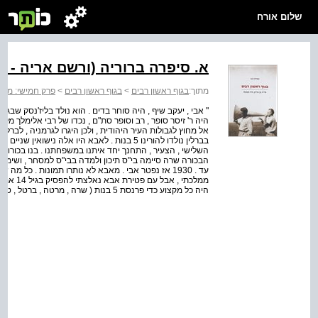
שלום אורח
א. סיפרה ברוריה (ורשם אריה - 1985):
מתוך:
בגוף ראשון רבים
>
בגוף ראשון רבים
>
פרק חמישי: מש
" אבי , יעקב שיף , היה סוחר בדים . הוא נולד בליז'נסק שבגל
היה ר' זיסר סופר , רב וסופר סת"ם , נכדו של רבי אלימלך מלי
השלישי , הצעיר , התחנך יחד איתנו במשפחתנו . בנו בכורו ש
הבכורה שרה סיימה בי"ס תיכון ולמדה בבי"ס למסחר , ושימש
עד . 1930 אז נפטר אבי . מאבא לא נותרו תמונות . כל מ
ממלכתי ,
היה כל מקצוע כדי פרנסת 5 בנות ( שרה , מרטה , ברטל , טילה , הרטה . ( בבית הספר שררה א...