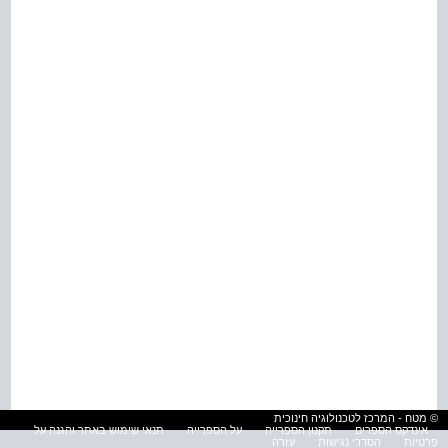
© מטח - המרכז לטכנולוגיה חינוכית
אינדקס הספרים
תקנון הספרייה
על הספרייה
תנאי שימוש באתר והגנה על
פרטיות
הסדרי נגישות
עזרה