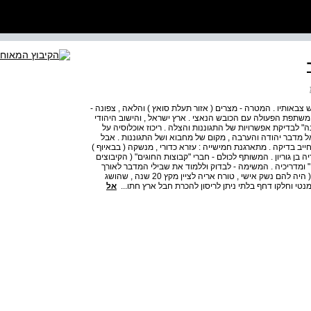
בראש צבאותיו . המטרה - מצרים ( אזור תעלת סואץ ) והלאה , צפונה -
 משתפת הפעולה עם הכובש הנאצי . ארץ ישראל , והישוב היהודי
 לבדיקת אפשרויות של התגוננות והצלה . ריכוז אוכלוסיה על
ל מדבר יהודה והערבה , מקום של מחבוא ושל התגוננות . אבל
חייב בדיקה . מתארגנת חמישייה : עזרא כדורי , מנשקה ( בבאיוף )
ה בן גוריון . המשותף לכולם - חברי "קבוצות החוגים" ( הקיבוצים
ם" ומדריכיה . המשימה - לבדוק וללמוד את שבילי המדבר לאורך
חוף ים המלח . האם היתה זו באמת שליחות מטעם ה"הגנה" ( היה להם נשק אישי , טורח אריה לציין מקץ 20 שנה , שהושג
מנטי וחלקו דחף בלתי ניתן לריסון להכרת חבל ארץ חתו...
אל