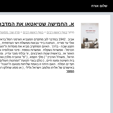
שלום אורח
א. החמישה שטיאטאו את המדבר
מתוך:
בגוף ראשון רבים
>
בגוף ראשון רבים
>
פרק שני: מסעות
אביב . 1942 במדבר לוב מתקדם המצביא הגרמני רומל 
אולי עד סוריה , הנתונה בידי צבאות ממשלת וישי הצרפתית ,
הקטן שבה - בדרך . האיום המתקרב מביא את מוסדות ה"הגנה"
הכרמל - אפשרות נשקלת . אפשרות נוספת - פינוי אוכלוסיה א
האזור אז , בראשית שנות הארבעים , זר ובלתי מוכר עדיין . ומ
הראל , משה'ל הורביץ " ) מלך הקפא , ( "פ" אהוביה מלכין וארי
בית השיטה ומעוז חיים , ( כולם בוגרי תנועת "המחנות העולי
באישורם של אליהו גולומב וישראל גלילי , ( או מסע שחלקו רו
הספר