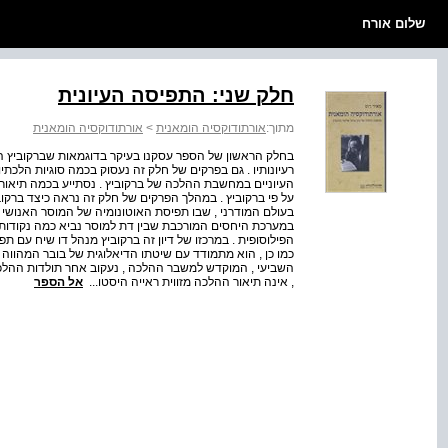
שלום אורח
חלק שני: התפיסה העיונית
מתוך:
אורתודוקסיה הומאנית
>
אורתודוקסיה הומאנית
בחלק הראשון של הספר עסקנו בעיקר בדוגמאות שברקוביץ 
רעיונותיו . גם בפרקים של חלק זה נעסוק בכמה סוגיות הלכתיו
העיוניים במחשבת ההלכה של ברקוביץ . נסתייע בכמה תיאו
על פי ברקוביץ . במהלך הפרקים של חלק זה נראה כיצד ברק
בעולם המודרני , שבו תפיסת האוטונומיה של המוסר האנושי 
במערכת היחסים המורכבת שבין דת למוסר נביא כמה נקודות 
הפילוסופית . במרכזו של דיון זה ברקוביץ מנהל דו שיח עם ת
כמו כן , הוא מתמודד עם שיטתו הדיאלוגית של בובר המהוו
השביעי , המוקדש למשבר ההלכה , נעקוב אחר תולדות ההלכה מ
, אינה תיאור ההלכה מזווית ראייה היסטו...
אל הספר