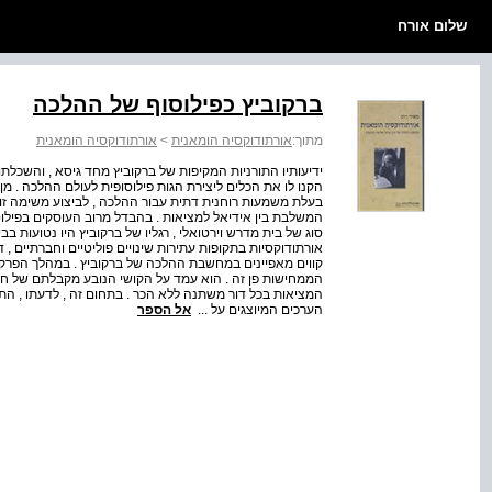
שלום אורח
ברקוביץ כפילוסוף של ההלכה
מתוך:
אורתודוקסיה הומאנית
>
אורתודוקסיה הומאנית
ידיעותיו התורניות המקיפות של ברקוביץ מחד גיסא , והשכלת
הקנו לו את הכלים ליצירת הגות פילוסופית לעולם ההלכה . מן
בעלת משמעות רוחנית דתית עבור ההלכה , לביצוע משימה זו
המשלבת בין אידיאל למציאות . בהבדל מרוב העוסקים בפילוס
סוג של בית מדרש וירטואלי , רגליו של ברקוביץ היו נטועות 
אורתודוקסיות בתקופות עתירות שינויים פוליטיים וחברתיים 
קווים מאפיינים במחשבת ההלכה של ברקוביץ . במהלך הפרקים
הממחישות פן זה . הוא עמד על הקושי הנובע מקבלתם של חוק
המציאות בכל דור משתנה ללא הכר . בתחום זה , לדעתו , הת
הערכים המיוצגים על ...
אל הספר