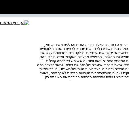
ו הרחבה בתחומי הפילוסופיה היהודית והכללית מאידך גיסא ,
 המפורסמות שידע בלבד , אינו מספיק לבניית תשתית פילוסופית
 דרושה גם יכולת אינטגרטיבית ורפלקטיבית המבוססת על גישה
ופיה של ההלכה , המגיעים מהעולם האקדמי ומציגים בדיוניהם
בבית המדרש הממשי . זאת ועוד , הוא שימש רב בכמה קהילות
, דבר שהעמיד בפניו אתגרים של מנהיגות דתית . נתאר בקצרה כמה
 הבאים נרחיב הן בצד העיוני הגותי של משנתו , והן בדוגמאות
ים נצחיים המכתיבים את הנורמות הדתיות לאורך ימים , כאשר
למוד מציג גישה משפטית הלכתית הבודקת את האיזונים בין