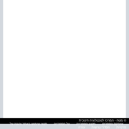
© מטח - המרכז לטכנולוגיה חינוכית
אינדקס הספרים
תקנון הספרייה
על הספרייה
תנאי שימוש באתר והגנה על
פרטיות
הסדרי נגישות
עזרה