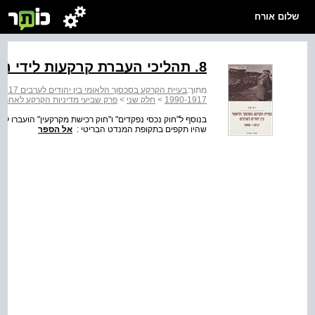
שלום אורח
8. תהליכי העברת קרקעות לידי המדינה
מתוך:
בעיית הקרקע בסכסוך הלאומי בין יהודים לערבים 1917 - 1990
‭1990-1917‬
>
חלק שני
>
פרק שביעי מדיניות הקרקע לאחר קום המדי
בנוסף ל"חוק נכסי נפקדים" ו"חוק רכישת מקרקעין" הועברו לי
שהיו תקפים בתקופת המנדט הבריטי :
אל הספר