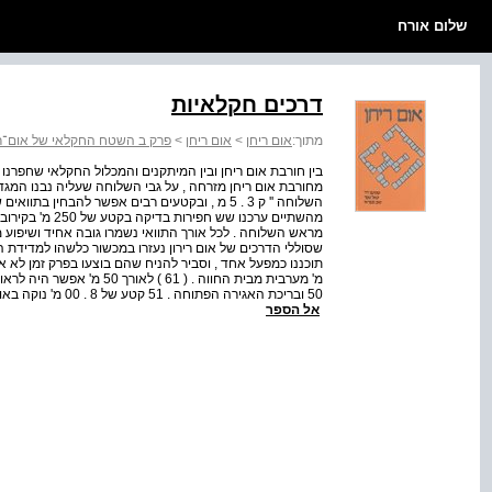
שלום אורח
דרכים חקלאיות
מתוך:
אום ריחן
>
אום ריחן
>
פרק ב השטח החקלאי של אום־ר
בין חורבת אום ריחן ובין המיתקנים והמכלול החקלאי שחפרנו 
מחורבת אום ריחן מזרחה , על גבי השלוחה שעליה נבנו המגדלי
השלוחה '' ק 3 . 5 מ , ובקטעים רבים אפשר להבחי
מהשתיים ערכנו ש
מראש השלוחה . לכל אורך התוואי נשמרו גובה אחיד ושיפוע מת
שסוללי הדרכים של אום רירון נעזרו במכשור כלשהו למדידת 
אל הספר