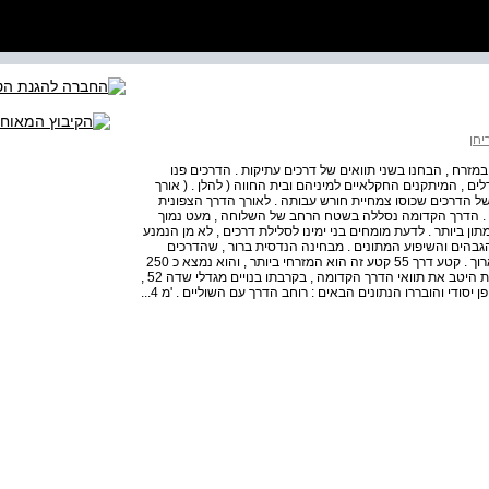
יחן
במזרח , הבחנו בשני תוואים של דרכים עתיקות . הדרכים פנו
ם , המיתקנים החקלאיים למיניהם ובית החווה ( להלן . ( אורך
ן בתוואים של הדרכים שכוסו צמחיית חורש עבותה . לאורך הדרך הצפונית
ש חפירות בדיקה בקטע של 250 מ' בקירוב . הדרך הקדומה נסללה בשטח הרחב של השלוחה , מעט נמוך
ון ביותר . לדעת מומחים בני ימינו לסלילת דרכים , לא מן הנמנע
הגבהים והשיפוע המתונים . מבחינה הנדסית ברור , שהדרכים
תוכננו כמפעל אחד , וסביר להניח שהם בוצעו בפרק זמן לא ארוך . קטע דרך 55 קטע זה הוא המזרחי ביותר , והוא נמצא כ 250
מ' מערבית מבית החווה . ( 61 ) לאורך 50 מ' אפשר היה לראות היטב את תוואי הדרך הקדומה , בקרבתו בנויים מגדלי שדה 52 ,
50 ובריכת האגירה הפתוחה . 51 קטע של 8 . 00 מ' נוקה באופן יסודי והובררו הנתונים הבאים : רוחב הדרך עם השוליים . 'מ 4...