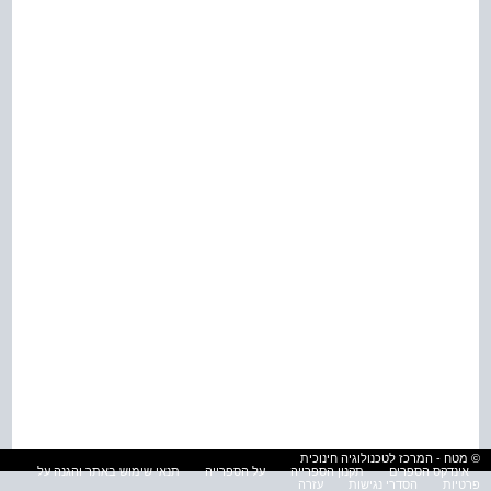
© מטח - המרכז לטכנולוגיה חינוכית
אינדקס הספרים
תקנון הספרייה
על הספרייה
תנאי שימוש באתר והגנה על
פרטיות
הסדרי נגישות
עזרה