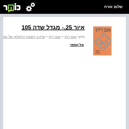
שלום אורח
איור ‭-.25‬ מגדל שדה 105
מתוך:
אום ריחן
>
אום ריחן
>
פרק ב השטח החקלאי של אום־ר
אל הספר