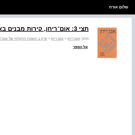
שלום אורח
תצי ‭:3‬ אום־ריחן, קירות מבנים באתרם
מתוך:
אום ריחן
>
אום ריחן
>
פרק ב השטח החקלאי של אום־ר
אל הספר