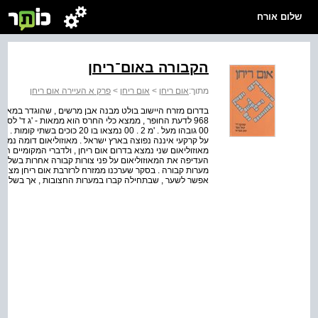
שלום אורח
הקבורה באום־ריחן
מתוך:
אום ריחן
>
אום ריחן
>
פרק א העיירה אום ריחן
בדרום מזרח היישוב בולט מבנה אבן מרשים , שהוגדר במאוזולי
00 גובהו מעל . 'מ 2 . 00 נמצאו
על קרקעי איננה נפוצה בארץ ישראל . מאוזוליאום דומה נמצ
מאוזוליאום שני נמצא בדרום אום ריחן , ולדברי המקומיים הו
העדיפה את המאוזוליאום על פני צורות קבורה אחרות בשל
אפשר לשער , שבתחילה קברו במערות החצובות , אך בשל המר