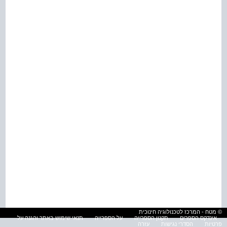
© מטח - המרכז לטכנולוגיה חינוכית
אינדקס הספרים
תקנון הספרייה
על הספרייה
תנאי שימוש באתר והגנה על
פרטיות
הסדרי נגישות
עזרה