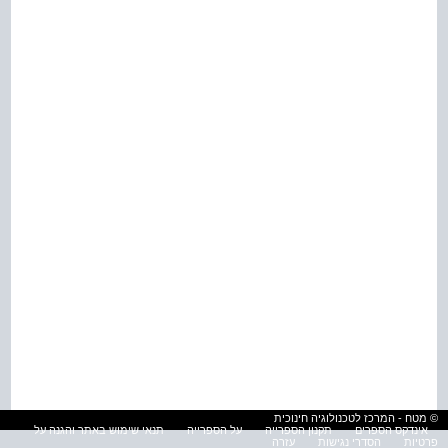
© מטח - המרכז לטכנולוגיה חינוכית
אינדקס הספרים
תקנון הספרייה
על הספרייה
תנאי שימוש באתר והגנה על
פרטיות
הסדרי נגישות
עזרה