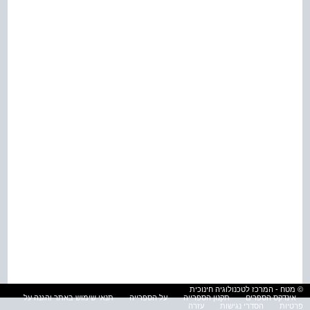
© מטח - המרכז לטכנולוגיה חינוכית
אינדקס הספרים
תקנון הספרייה
על הספרייה
תנאי שימוש באתר והגנה על
פרטיות
הסדרי נגישות
עזרה