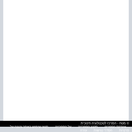
© מטח - המרכז לטכנולוגיה חינוכית
אינדקס הספרים
תקנון הספרייה
על הספרייה
תנאי שימוש באתר והגנה על
פרטיות
הסדרי נגישות
עזרה