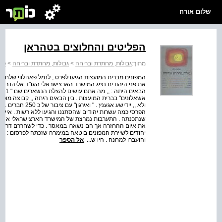
שלום אורח
הפליטים והחלוצים בטהראן
מתוך:
גבולות, מחתרת ובריחה
>
גבולות, מחתרת ובריחה
>
פרק
המפונים מברית המועצות הגיעו לפרס , לנמל פאהלווי שלחוף 
את פני היהודים נציג המישרד הארצישראלי העו"ד אליהו רודנ
הבאי
אשאלונים" בברית המועצות . בין הבאים היתה ,, קבוצה מופ
ולא ,, יידישע אגע
הפרסי כמה עשרות יהודים שהסתננו והגיעו ללא רשות . איימו
שנתכנתה . התערבות נמרצת של המישרד הארצישראלי אצל פר
את איום ההחזרה אך הם נשארו במאסר . כדי לשחררם דרושה
והועברו למחנה . היו ש...
אל הספר