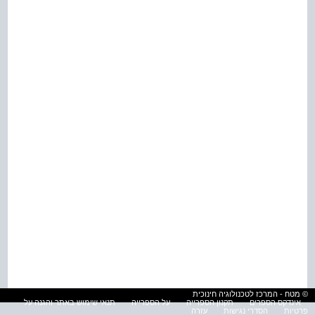
© מטח - המרכז לטכנולוגיה חינוכית
אינדקס הספרים
תקנון הספרייה
על הספרייה
תנאי שימוש באתר והגנה על
פרטיות
הסדרי נגישות
עזרה