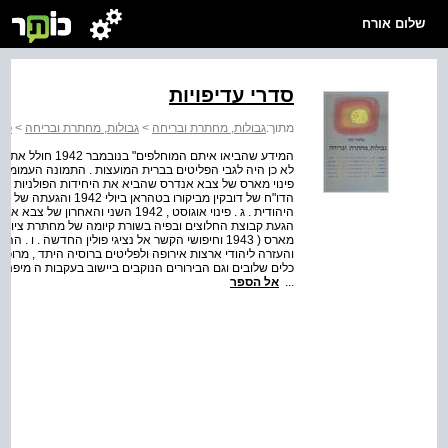
שלום אורח
סדרי עדיפויות
מתוך:
גבולות, מחתרת ובריחה
>
גבולות, מחתרת ובריחה
>
פרק
המידע שהביאו איתם
לא כן היה לגבי הפליטים בברית המועצות . התמונה העמומה
היהודית . ג . פינוי אוגוסט , 1942 הש
הגעת קבוצת החלוצים ובפיה בשורת קיומה של מחתרת ציונית ח
מארס ( 1943 וחיפושי הקשר אל נציגי פולין החדשה . 
והעזרה ליהודי ארצות אירופה ולפליטים ברוסיה היתד , מרוכ
כלים שלובים וגם הבירורים הנוקבים ביישוב בעקבות ה מיפנה" 
...
אל הספר