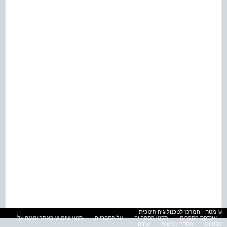
© מטח - המרכז לטכנולוגיה חינוכית
אינדקס הספרים
תקנון הספרייה
על הספרייה
תנאי שימוש באתר והגנה על
פרטיות
הסדרי נגישות
עזרה