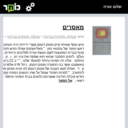
שלום אורח
מאסרים
מתוך:
גבולות, מחתרת ובריחה
>
גבולות, מחתרת ובריחה
>
פרק 
ראש הוועד של עתונאי חוץ . " פאליאצקיס אפילו הגיש תזכיר 
סניף בברית המועצות לשם הגשת עזרה לפליטים היהודים . ב
טאשקנט אשר בה הת
ק . ד . אפילו חומו הגבוה של מוטק רוטמן לא הניא אותם מ
להתערב . " למרות הפחד שנפל על שתי הנשים ניסתה קוקה 
חו
רשאי...
אל הספר