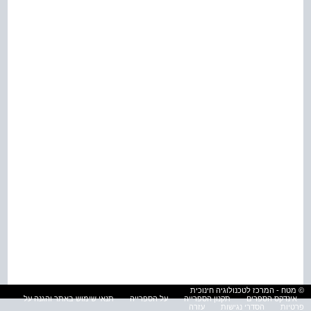
© מטח - המרכז לטכנולוגיה חינוכית
אינדקס הספרים
תקנון הספרייה
על הספרייה
תנאי שימוש באתר והגנה על
פרטיות
הסדרי נגישות
עזרה