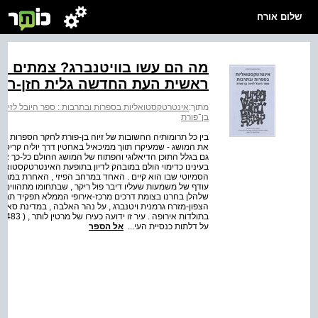
שלום אורח
מה הם עשו בוויטנברג? צמתים ו
ראשית העת החדשה גלית חזן-רוק
מתוך:
אינטרטקסטואליות בספרות ובתרבות : ספר היובל לזיוה 
בן־פורת
בין כל תרומותיה החשובות של זיוה בן-פורת לחקר הספרות - 
את המושג - שמעיקרו תווך ממיכאיל באחטין דרך יוליה קריס
גם בגלל התוכן הדיאלוגי והפתוח של המושג ההולם כל-כך את 
בעינינו כדימוי הולם במובהק לדיון בתופעת האינטרטקסטואל
הסמיוטי שבו הוא קיים . האחד במרחב הפיזי , האחרת במרחב 
עודף של משמעות שעליו דיבר פול ריקר , שבתחומו מתהווים 
שלהלן בחרנו בצומת דרכים מרכז-אירופי הממלא תפקיד תמטי
הצפון-מזרח גרמנית ויטנברג , על נהר האלבה , במדינת סאכ
על דלתות כנסיית העי...
אל הספר