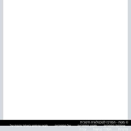
© מטח - המרכז לטכנולוגיה חינוכית
אינדקס הספרים
תקנון הספרייה
על הספרייה
תנאי שימוש באתר והגנה על
פרטיות
הסדרי נגישות
עזרה