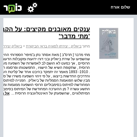
שלום אורח
ענקים מאובנים מקיצים: על הקבל
'מתי מדבר'
מתוך:
ביאליק : יצירתו לסוגיה בראי הביקורת
>
ביאליק יצירתו 
מתי מדבר [ תרס"ב ] מאת אסתר נתן ב'מיפוי' הספרותי ההיסטור
שהשפיעו על שירת ביאליק ובני דורו ידועות ומקובלות הדעות
הרוסיים , אך כמעט לא הושם לב לאפשרות של השפעה משירת
הרוסית , שתקופת השיא של הישגיו , התפשטותו ופרסומו חו
. 1910- 1893 מאמר זה יתמקד בהיבט אחד של קליטת
מבין שלוש הפואמות הסמליות של ביאליק . הפנייה למיתוס וה
המחודשת למיתוס בסימבוליזם הרוסי הושפעה ממגמות ומהלכ
התשע עשרה ? מן ההערכה המחודשת של המיתוס בסימבוליזם
המיתולוגיים , שהשפעתן על האינטליגנציה הרוסית ...
אל הס