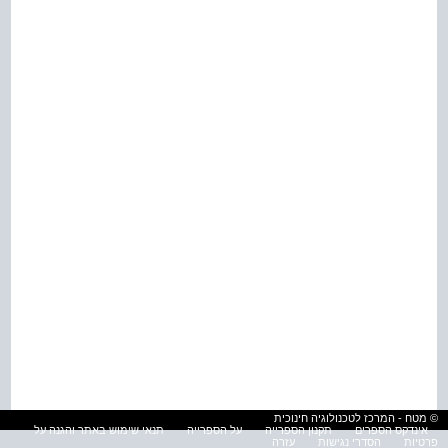
© מטח - המרכז לטכנולוגיה חינוכית
אינדקס הספרים
תקנון הספרייה
על הספרייה
תנאי שימוש באתר והגנה על
פרטיות
הסדרי נגישות
עזרה