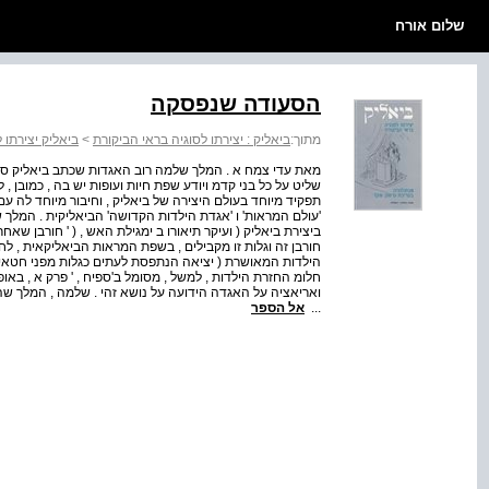
שלום אורח
הסעודה שנפסקה
מתוך:
ביאליק : יצירתו לסוגיה בראי הביקורת
>
ביאליק יצירתו 
מאת עדי צמח א . המלך שלמה רוב האגדות שכתב ביאליק סובב
שליט על כל בני קדמ ויודע שפת חיות ועופות יש בה , כמובן , ל
תפקיד מיוחד בעולם היצירה של ביאליק , וחיבור מיוחד לה 
'עולם המראות' ו 'אגדת הילדות הקדושה' הביאליקית . המלך 
ביצירת ביאליק ( ועיקר תיאורו ב ימגילת האש , ( ' חורבן שאח
חורבן זה וגלות זו מקבילים , בשפת המראות הביאליקאית , ל
הילדות המאושרת ( יציאה הנתפסת לעתים כגלות מפני חטאי ילדו
חלומ החזרת הילדות , למשל , מסומל ב'ספיח , ' פרק א , באו
ואריאציה על האגדה הידועה על נושא זהי . שלמה , המלך ש
...
אל הספר