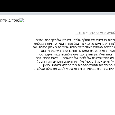
לסוגיה בראי הביקורת
>
סיפורים
ות על דמותו של המל ך שלמה . דמות זו של מלך חכם , עשיר ,
צודד את דמיונו של כל יוצר . בכל זאת , דומני , כי דמות זו ממלאת
עם המסכת המיתית האגדית שביסודה של יצירת ביאליק בכללה , עם
שלמה הוא בונה בית המקדש ; וחורבן הבית נושא מרכזי הוא
ריו באה הגלות מן הארץ . כבר ניסיתי להוכיח בכמה מקומות כי
חוויה הטראומאטית של ילדותו של המשורר — יציאת הכפר , כפר
ת יצריים , ( וטלטולו אל העיר והעולם הנכריים והקודרים . (
פן המזכיר את החזרת מפתחות בית המקדש לכוהניו , בכעין
הקים את הבית , מועמד ברור הוא איפוא לסמל את עולם השלמות