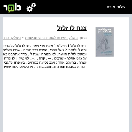
שלום אורח
צנח לו זלזל
מתוך:
ביאליק : יצירתו לסוגיה בראי הביקורת
>
ביאליק יצירתו 
יוצרה , בהעלם אחד : אגב נסיעה בטראם , בעיפרון על גבי דף 
הקורא במבנה קפדני ומחושב ביותר , ארכיטקטוניקה שאין ל