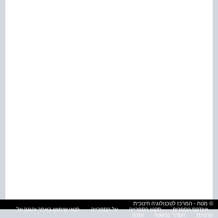
© מטח - המרכז לטכנולוגיה חינוכית
אינדקס הספרים
תקנון הספרייה
על הספרייה
תנאי שימוש באתר והגנה על
פרטיות
הסדרי נגישות
עזרה