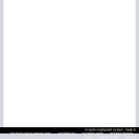
© מטח - המרכז לטכנולוגיה חינוכית
אינדקס הספרים
תקנון הספרייה
על הספרייה
תנאי שימוש באתר והגנה על
פרטיות
הסדרי נגישות
עזרה