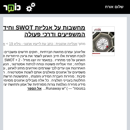
שלום אורח
המשפיעים ודרכי פעולה
מתוך:
אנליזה ארגונית : כתב עת לייעוץ ארגוני - גיליון 19
>
אנלי
אליאהב עמרם מחאות חברתיות , חוקים חדשים ומשברים כלכ
לנוכח תמורות אלו חייב הארגון לשמר את גרעין הייחודיות הא
הארגון
האחרונות אנו עדים לכך שגורמים ואירועים מחוץ לארגון , ובה
משפיעים על ארגונים ומאלצים אותם לשנות אסטרטגיה . השפ
סיבות : מהירות העברת המידע והפצתו , התפשטות הרשתות ה
החלטות בענייני רגולציה . כל אלה מגבילים ארגונים מסוימים
במנוסה" — ) "Runaway w...
אל הספר