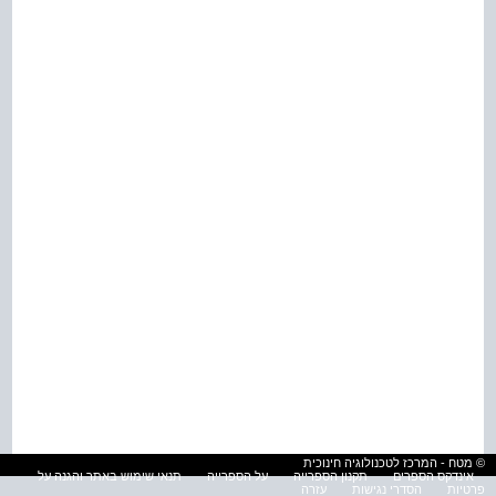
© מטח - המרכז לטכנולוגיה חינוכית
אינדקס הספרים
תקנון הספרייה
על הספרייה
תנאי שימוש באתר והגנה על
פרטיות
הסדרי נגישות
עזרה