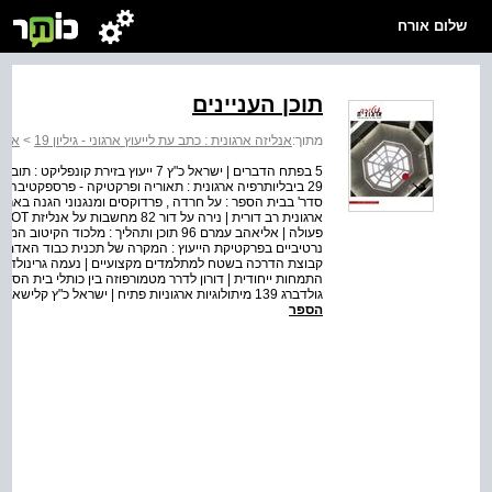
שלום אורח
תוכן העניינים
מתוך:
אנליזה ארגונית : כתב עת לייעוץ ארגוני - גיליון 19
>
אנלי
5 בפתח הדברים | ישראל כ"ץ 7 ייעוץ בזי
קבוצת הדרכה בשטח למתלמדים מקצועיים | נעמה גרינולד רג
גולדברג 139 מיתולוגיות ארגוניות פתיח | ישראל כ"ץ קלישאות | מירב שטנצלר 143 על המשתתפים בגיליון Summarie...
הספר