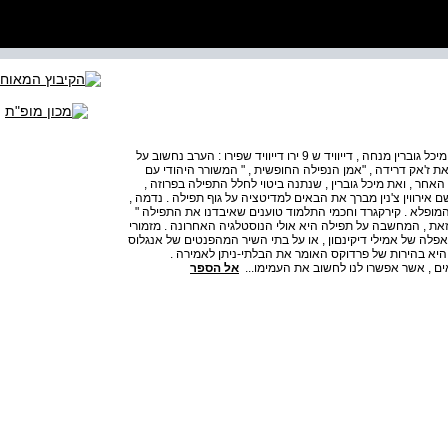
' ק 91 ר יוניוך , ביו יורק , 1 ^ -ה באוקטובר 1998 ז'אק דרידה ומיכל גוברין מנחה , דייוויד ש 9 ירו דייוויד שפירו : הערב נחשוב על
את ז'אק דרידה , "אמן הנפילה החופשית , " המשורר היהודי עם
אחר , ואת מיכל גוברין , שנתנה ביטוי לחלל התפילה בפרוזה ,
ם אירווין צ'נין מברך את הבאים למדיטציה על גוף תפילה . נדמה ,
 המופלא . קירקגרד וחכמי התלמוד טוענים שאיבדנו את התפילה "
 זאת , המחשבה על תפילה היא אולי הנוסטלגיה האחרונה . מזמורי
לה של אמילי דיקינםון , או על בתי השיר המהפנטים של אנגלוס
ם היא בהירות של פרדוקס האומר את הבלתי-ניתן לאמירה .
ים , אשר אפשרו לנו לחשוב את העמימו...
אל הספר