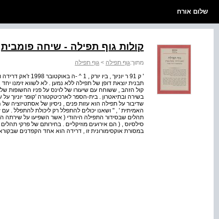
שלום אורח
קולות גוף תפילה - שיחה פומבית
מתוך:
גוף תפילה
>
גוף תפילה
תבנית יוצאת דופן של תפילה ללא נמען . לא לשווא זימנו יחד 
קול הזהב , ששוחח עם שיעורו של לוינס על פניו החשופות של ה
בשירה ובתיאטרון . בית-הספר לארכיטקטורה 'קופר יוניוך על ש
שדיבור על תפילה הוא עזות פנים , ניסיון של אסתטיזציה של
האמיתית ' , " ושאנו יכולים להתפלל רק ליכולת להתפלל . עם
תהלים שבסידור התפילה היהודי ( אשר השפיעו על שירתה האפ
סילסיוס , ( הם אירועים מוזיקליים . בחירותם של פרקי תהלי
במסורת אוקסימורונית זו , דרידה הוא אחד הקפדנים שבקורא