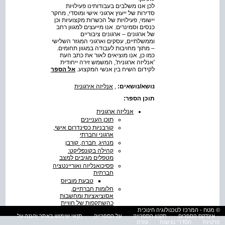
לכן אנו משלבים בעבודותינו פעילויות
סדירות של ייעוץ ארגוני אישי ומוסדי, מחקר
יישומי, פעילויות של הכשרות מקצועיות וכן
כנסים וסמינרים. אנו מייעצים למגוון רחב
של ארגונים – ארגונים ציבוריים
וממשלתיים, עסקים וארגוני המגזר השלישי
– מתוך מחויבות לעבודה במגוון תחומים.
כמו כן, אנו מוציאים לאור את כתב העת
'אנליזה ארגונית', המשמש זירה ייחודית
לקידום השיח בין אנשי המקצוע.
אל הספר
נושא/נושאים:
,
אנליזה אירגונית
תוכן הספר:
אנליזה ארגונית
תוכן העניינים
קורבניות כסינדרום אישי,
ארגוני וחברתי
מנהיג, חברה, קורבן
קהילה בקונפליקט:
מטפלים מגיבים למצב
פסיכואנליזה ואוריינטציה
חברתית
טבעת מוביוס
חלומות חברתיים,
אסוציאציות ומחשבות
כהשתקפות של חוויית
הקיום בארץ
© מטח - המרכז לטכנולוגיה חינוכית
אינדקס הספרים
תקנון הספרייה
על הספרייה
תנאי שימוש באתר והגנה על
העובד, הרווחה והארגון
פרטיות
הסדרי נגישות
עזרה