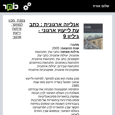
שלום אורח
צפנת, מכון
אנליזה ארגונית : כתב
למחקר,
פיתוח
עת לייעוץ ארגוני -
וייעוץ
גיליון 9
ארגוני
מחבר:
שנת ההוצאה:
2005
מילות מפתח:
כתבי-עת; התנהגות
ארגונית; יעילות ארגונית; כתבי עת;
תקופונים; כתב עת; התנהגות אירגונית;
התנהגות בארגונים; התנהגות באירגונים;
התנהגות עובדים; יעילות אירגונית;
אפקטיביות ארגונית; אפקטיביות אירגונית
מכון צפנת הוא מכון למחקר, לפיתוח ולייעוץ
ארגוני הפועל בשדה הייעוץ מאז שנת
1985.
התפיסה המקצועית המנחה את עבודתנו
משלבת בין העולם הארגוני לבין הבנות
שמקורן בתאוריות פסיכואנליטיות
פוסט-מודרניות ובתאוריות של מורכבות.
בעבודותינו השונות אנו עוסקים בפיתוח
הקשר שבין התאוריה לבין הפרקטיקה
בעולם הארגוני, ובמפגש שבין האדם
לארגון.