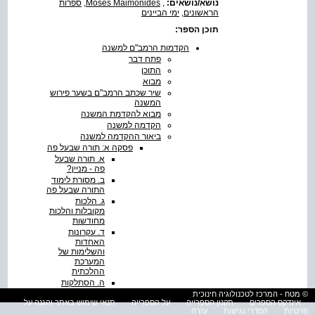
נושא/נושאים:
,
Moses Maimonides
,
ספרות
הראשונים
,
ימי הביינים
תוכן הספר:
הקדמות הרמב"ם למשנה
פתח דבר
התוכן
מבוא
שיר שכתב הרמב"ם בשער פירוש
המשנה
מבוא להקדמת המשנה
הקדמה למשנה
ביאור ההקדמה למשנה
פסקה א: תורה שבעל פה
א. תורה שבעל
פה - מניין?
ב. מסורת לימוד
התורה שבעל פה
ג. הלכות
מקובלות והלכות
מחודשות
ד. עקרונות
האחדות
והשלימות של
המערכת
ההלכתית
ה. הסתלקות
משה רבנו
© מטח - המרכז לטכנולוגיה חינוכית
אינדקס הספרים
תקנון הספרייה
על הספרייה
תנאי שימוש באתר והגנה על
פסקה ב: נבואה והלכה
פרטיות
הסדרי נגישות
עזרה
א. עקרון