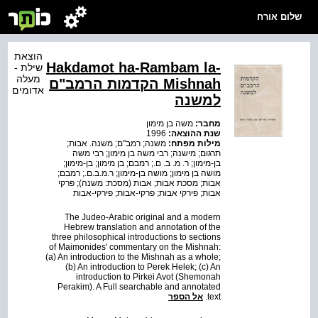
שלום אורח
הוצאת
Hakdamot ha-Rambam la-
שילת -
מעלה
Mishnah הקדמות הרמב"ם
אדומים
למשנה
מחבר:
משה בן מימון
שנת ההוצאה:
1996
מילות מפתח:
משנה; רמב"ם; משנה. אבות;
תרגום; מישנה; רבי משה בן מימון; רבי משה
בן-מימון; ר. מ. ב. ם.; רמבם; בן מימון; בן-מימון;
מושה בן מימון; מושה בן-מימון; ר.מ.ב.ם.; רמבם;
אבות; מסכת אבות; אבות (מסכת: משנה); פרקי
אבות; פירקי אבות; פרקי-אבות; פירקי-אבות
The Judeo-Arabic original and a modern
Hebrew translation and annotation of the
three philosophical introductions to sections
of Maimonides' commentary on the Mishnah:
(a) An introduction to the Mishnah as a whole;
(b) An introduction to Perek Helek; (c) An
introduction to Pirkei Avot (Shemonah
Perakim). A Full searchable and annotated
text.
אל הספר