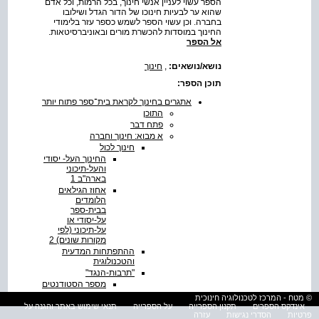
הספר עשוי לעניין אנשי חינוך, בכל הרמות, וכל אדם
שהוא ער לבעיות חינוכו של הדור הגדל ושילובו
בחברה. וכן עשוי הספר לשמש כספר עזר בלימודי
החינוך במוסדות להכשרת מורים ובאוניברסיטאות.
אל הספר
נושא/נושאים:
,
חינוך
תוכן הספר:
אתגרים בחינוך לקראת בית־ספר פתוח יותר
התוכן
פתח דבר
א מבוא: חינוך וחברה
חינוך לכול
החינוך העל- יסודי
והעל-תיכוני
בארה"ב 1
אחוז הגילאים
הלומדים
בבית-ספר
על-יסודי או
על-תיכוני (לפי
מקורות שונים) 2
ההתפתחות המדעית
והטכנולוגית
"תרבות-הנגד"
מספר הסטודנטים
בארצות שונות
© מטח - המרכז לטכנולוגיה חינוכית
ביבליוגרפיה
אינדקס הספרים
תקנון הספרייה
על הספרייה
תנאי שימוש באתר והגנה על
פרטיות
הסדרי נגישות
עזרה
ב תרומת הפסיכולוגיה למעשה