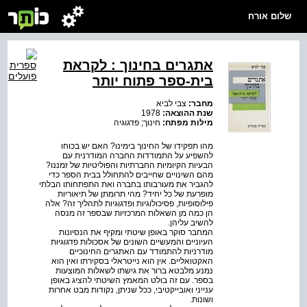
שלום אורח
אתגרים בחינוך : לקראת
בית-ספר פתוח יותר
מחבר:
צבי לביא
שנת ההוצאה:
1978
מילות מפתח:
חינוך; פדגוגיה
מהו תפקידו של החינוך בימינו? האם יש בכוחו
להשפיע על התמודדות החברה המודרנית עם
הבעיות הקיומיות החברתיות והפוליטיות של זמננו?
מהם השינויים שחייבים להתחולל בבית הספר כדי
להגביר את מעורבותו בחברה ואת התפתחותו הבלתי
מופרעת של כל יחיד? מהי תרומתן של תיאוריות
פילוסופיות, פסיכולוגיות ופדגוגיות לתהליך זה? אלה
הן כמה מן השאלות המרכזיות שבספר זה מנסה
להשיב עליהן.
המחבר סוקר באופן שיטתי ומקיף את הנסיונות
העיוניים והמעשיים השונים של אסכולות פדגוגיות
מודרניות להתמודד עם האתגרים החינוכיים
האקטואליים. אין הוא נייטראלי בסקירתו ואין הוא
נמנע מלבטא ברור את גישתו לשאלות המוצעות
בספר. עם זה בולט המאמץ השיטתי להציג באופן
ענייני ואובייקטיבי, ככל שניתן, נקודות מבט אחרות
ושונות.