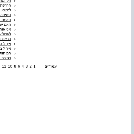
הקדמה: 
ההרפתק
למצוא א
השיחה 
האמת המ
האם יש 
אני אוה
לאכול ע
הראיות
איך ליצ
איך ליצו
המוחות 
בחירה ה
עמודים:
1
2
3
4
6
8
10
12
3