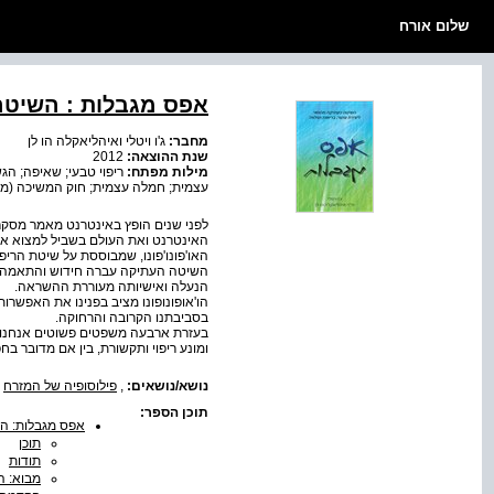
שלום אורח
אפס מגבלות : השיטה 
מחבר:
ג'ו ויטלי ואיהליאקלה הו לן
שנת ההוצאה:
2012
מילות מפתח:
ריפוי טבעי; שאיפה; הגש
עצמית; חמלה עצמית; חוק המשיכה (מודע
לפני שנים הופץ באינטרנט מאמר מסקרן 
האינטרנט ואת העולם בשביל למצוא את 
האו'פונו'פונו, שמבוססת על שיטת הריפו
הנעלה ואישיותה מעוררת ההשראה.
הו'אופונופונו מציב בפנינו את האפשרות
בסביבתנו הקרובה והרחוקה.
בעזרת ארבעה משפטים פשוטים אנחנו י
ומונע ריפוי ותקשורת, בין אם מדובר ב
נושא/נושאים:
,
פילוסופיה של המזרח
תוכן הספר:
אפס מגבלות: הש
תוכן
תודות
מבוא: ה