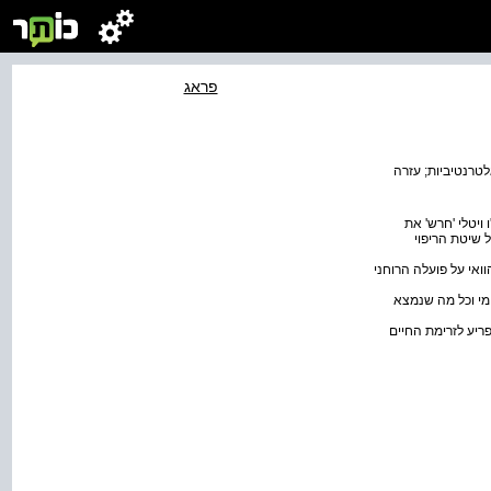
פראג
לטרנטיביות; עזרה
ויטלי 'חרש' את
 שיטת הריפוי
198- בתואר ״אוצר חי״ מטעם רשויות הוואי על פועלה הרוחני
 מי וכל מה שנמצא
ריע לזרימת החיים