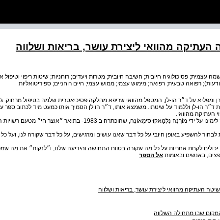
העתיקה מהוואי ליצירת עושר, בריאות ושלווה
מה עצמית; פסיכולוגיה חיובית; חשיבה חיובית; מטרות ויעדים; רוחניות; שיטות ריפוי וטיפול א
ות); רפואה טבעית; רפואה; מימוש עצמי; ממוש עצמי; חיים רוחניים; ספיריטואליות
ומפליא על ד״ר הו-לן, המטפל מהוואי שריפא מחלקה פסיכיאטרית שלמה בטיפול מרחוק. ג'ו 
ד״ר הו-לן וללמוד על שיטתו. משמצא אותו, ד״ר הו לן הסמיך אותו כמעט מיד לכתוב ספר על
י העתיקה מהוואי.
השיטה העתיקה עברה חידוש והתאמה לימינו על ידי מוֹרְנָה נָלָמַאקוּ סימֶאוֹנָה, שהוכתרה ב 3
 לבחור להשפיע באופן חיובי על כל דבר שאנו עושים ומרגישים, על כל דבר שקורה לנו, ועל כל
כולים לקחת אחריות על כל מה שקורה בטווח התחושה והידיעה שלנו, ו״לנקות״ את מה שמפ
חפצים, באנשים ובאומות
אל הספר
יטה העתיקה מהוואי ליצירת עושר, בריאות ושלווה
מקום שבו מתחילה השלווה