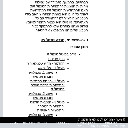
חברתיים. בהמשך, נתמודד עם שאלות
מהותיות הנוגעות להתפתחות הטכנולוגיה:
האם ההתחדשות הטכנולוגית המתרחשת
לאורך כל חיינו היא באמת הפתרון? האם בידי
הטכנולוגיה לעזור לנו להתמודד עם כל
האתגרים? או אולי היא עצמה תהפוך לאיום?
ומדוע אנחנו בוחרים שלא להתמקד בכוחו
הטבעי של מוחנו המופלא?
אל הספר
נושא/נושאים:
,
חברה וטכנולוגיה
תוכן הספר:
אדם במעגל טכנולוגי
תוכן עניינים
הקדמה - מדוע טכנולוגיה?
מעגל 1 - גילוי האש
מעגל 1: טכנולוגיה
וחברה אנושית
מעגל 2 - כניסת המתכות
והתפתחות חברת האדם
הטכנולוגי
מעגל 2: טכנולוגיה
וחברה אנושית
מעגל 3 - המצאת הדפוס
והתפתחות המסחר
והתעשייה האנושית
מעגל 3: טכנולוגיה
וחברה אנושית
© מטח - המרכז לטכנולוגיה חינוכית
אינדקס הספרים
תקנון הספרייה
על הספרייה
תנאי שימוש באתר והגנה על
מעגל 4 - המהפכה
פרטיות
הסדרי נגישות
עזרה
התעשייתית