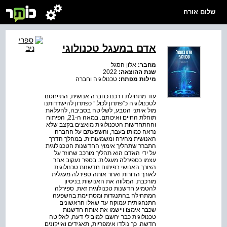
שלום אורח
אדם במעגל טכנולוגי
מחבר:
אלון הסגל
שנת ההוצאה:
2022
מילות מפתח:
טכנולוגיה וחברה
עוד מתחילת דרכנו כחברה אנושית, התייחסנו
לטכנולוגיה כ”פתרון לכול.” כפתרון להישרדותנו
מול איתני הטבע, לשליטה בסביבה, להעלאת
תוחלת החיים ואיכותם. במאה ה-21, הפיתוח
וההתחדשות הטכנולוגית מואצים בקצב שלא
נראה כמותו בעבר, והשפעתם על החברה
האנושית מהירה ומשמעותית. במהלך הדרך
התברר שתהליך אימוץ החדשנות הטכנולוגית
על ידי האדם הוא תהליך מורכב שחוזר על
עצמו כספירלה מעגלית. בספר נעקוב אחר
הצורך האנושי בפיתוח חדשנות טכנולוגית
לאורך הדורות ואחר אותה ספירלה מעגלית
מורכבת, המלווה את האנושות בניסיון
להטמיע חדשנות טכנולוגית זאת. ספירלה
המתחילה בהתנגדות ומסתיימת בהשפעה
התנהגותית עמוקה עד שאלו הראשונים
שכבר אימצו ויישמו את אותה חדשנות
טכנולוגית כבר יחשבו למובילי דעה, לאליטה
חדשה. כך נולדו אימפריות, תאגידים ואייקונים