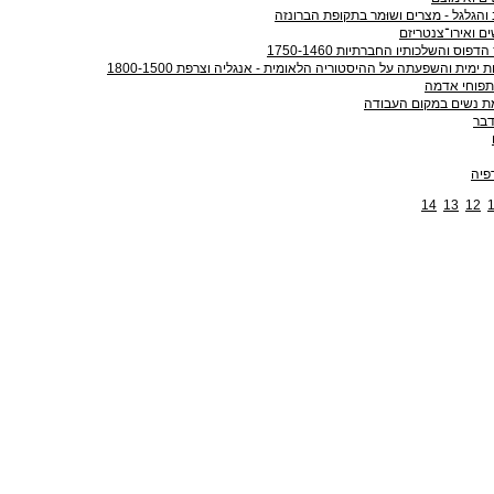
דבר
פיה
14
13
12