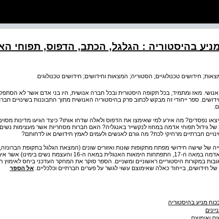
מניע בהיסטוריה : הגלגל, הכתב, הדפוס, תפוחי הא
אות; חידושים טכנולוגיים; הסטוריה; המצאות וחידושים; חידושים טכנולוגים
נושי. מאז ומתמיד, בכל תקופה היסטורית ובכל חברה אנושית, היו בני אדם אשר לא הסתפקו
שים. ספר ייחודי זה מבקש לכתוב פרק בהיסטוריה האנושית מתוך התבוננות בשינויים חברתיי
ם.
יצאו נפסדים? מה אירע למי שאימצו את הדפוס ולאלה שדחו אותו? כיצד הגיעו מדינות מסוי
של גידול תפוחי אדמה במחוז לנקשייר באנגליה? האם חברות מסחריות אשר מעצימות נשים 
נויים חברתיים מרחיקי לכת? מה גורם לאנשים ולעמים לאמץ חידושים או לדחותם?
יה של שישה חידושי מפתח מתקופות שונות ואזורים שונים (המצאת הגלגל בתקופת הברונזה
הברונזה, המצאת הדפוס, גידול תפוחי אדמה במאה ה-17, התפתחות הימאות האנגלית במ
ובות במקורות היסטוריים ראשוניים ומשניים. הספר סוקר את המחקר העדכני ביחס לאימוץ חי
 של חידושים, בייחוד כאלה שאימוצם עשוי לגשר על פערים חברתיים וכלכליים.
אל הספר
כוח מניע בהיסטוריה
יינים