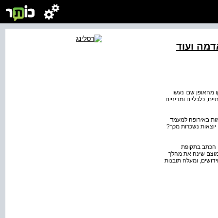
דמה ועוד
 מהאופן שבו נעשו
ם, כלכליים ומדיניים
מות באירופה למעמד
יוצאות נשכרות מכך?
, הכתב בתקופת
אה ה-16 והעצמת נשים בימינו) אשר אימוצם שינה את מהלך
דושים, ומעלה תובנות