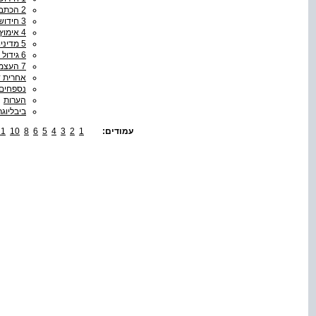
2 הכתב והגלגל - מצרים ושוּמר בתקופת הברונזה
3 חידושים ואירו־צנטריזם
4 אימוץ הדפוס והשלכותיו החברתיות 1750-1460
5 מדיניות ימית והשפעתה על ההיסטוריה הלאומית - אנגליה וצרפת 1800-1500
6 גידול תפוחי אדמה
7 העצמת נשים במקום העבודה
אחרית 
נספחים
הערות
ביבליוגר
עמודים:
1
2
3
4
5
6
8
10
11