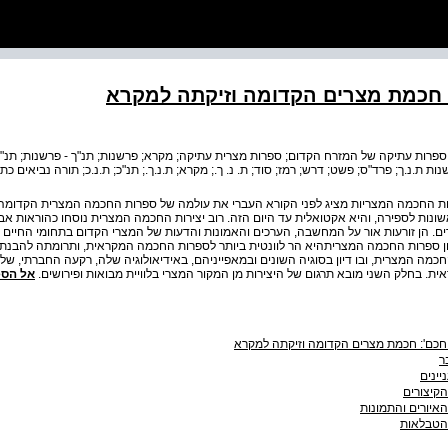
: חכמת מצרים הקדומה וזיקתה למקרא
פרות עתיקה של המזרח הקדום; ספרות מצרית עתיקה; מקרא; פרשנות; תנ"ך - פרשנות; תנ"
ת ת.נ.ך; פרד"ס; פשט; דרש; רמז; סוד; ת. נ. ך.; מקרא; ת.נ.ך.; תנ"כ; ת.נ.כ; תורה נביאים כתו
ירות החכמה המצריות מציג לפני הקורא העברי את עולמה של ספרות החכמה המצרית הקדו
ות לספירה, והיא אקטואלית עד היום הזה. רוב יצירות החכמה המצרית נוסחו כהוראות אב ל
ים. הן זורעות אור על המחשבה, הערכים והאמונות והדעות של המצרי הקדום בתחומי החיים ה
 ספרות החכמה המצריתהיא הר לוונטית ביותר לספרות החכמה המקראית, ותרומתה להבנתה
מה המצרית, ובו דיון בסוגיה השונים ובמאפייניהם, באידיאולוגיה שלה, רקעה החברתי, ש
 בחלק השני מובא תרגום של היצירות מן המקור המצרי בלוויית מבואות ופירושים.
אל הס
 חכם': חכמת מצרים הקדומה וזיקתה למקרא
ר
יינים
קיצורים
איורים והתמונות
הטבלאות