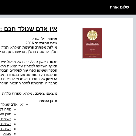
שלום אורח
אין אדם שנולד חכם 
מחבר:
נילי שופק
שנת ההוצאה:
2016
מילות מפתח:
פרשנות המקרא; תנ"ך; ס
תנ"ך; פרשנות התנ"ך; פרשנות תנך; פרשנו
תרגום ראשון זה לעברית של מכלול יצ
האלף השלישי לפסה"נ עד המאות הראשונ
הספר ושימשו ספרי עזר לפקידים הבכיר
החכמה הקדומות שנתגלו במזרח התיכון
הראשון של הספר הוא מבוא לספרות החכ
מחבריה ותרומתה לחקר החכמה המקראית.
נושא/נושאים:
,
מקרא
,
ספרות כללית
תוכן הספר:
'אין אדם שנולד
פתח דב
תוכן הענ
רשימת ה
רשימת ה
רשימת 
מבוא