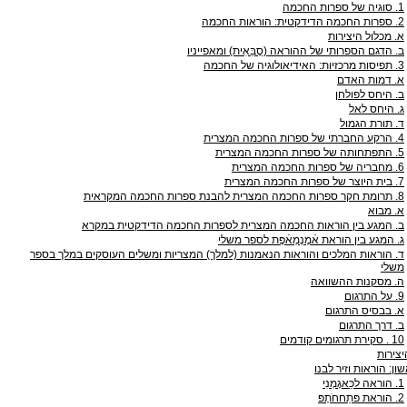
1. סוגיה של ספרות החכמה
2. ספרות החכמה הדידקטית: הוראות החכמה
א. מכלול היצירות
ב. הדגם הספרותי של ההוראה (סֶבַּאִית) ומאפייניו
3. תפיסות מרכזיות: האידיאולוגיה של החכמה
א. דמות האדם
ב. היחס לפולחן
ג. היחס לאל
ד. תורת הגמול
4. הרקע החברתי של ספרות החכמה המצרית
5. התפתחותה של ספרות החכמה המצרית
6. מחבריה של ספרות החכמה המצרית
7. בית היוצר של ספרות החכמה המצרית
8. תרומת חקר ספרות החכמה המצרית להבנת ספרות החכמה המקראית
א. מבוא
ב. המגע בין הוראות החכמה המצרית לספרות החכמה הדידקטית במקרא
ג. המגע בין הוראת אֿמֶנְמְאֿפֶּת לספר משלי
ד. הוראות המלכים והוראות הנאמנות (למלך) המצריות ומשלים העוסקים במלך בספר
משלי
ה. מסקנות ההשוואה
9. על התרגום
א. בבסיס התרגום
ב. דרך התרגום
10 . סקירת תרגומים קודמים
יצירות
ן: הוראות וזיר לבנו
1. הוראה לכַּאגֶמְנִי
2. הוראת פּתַחחֹתֶפּ