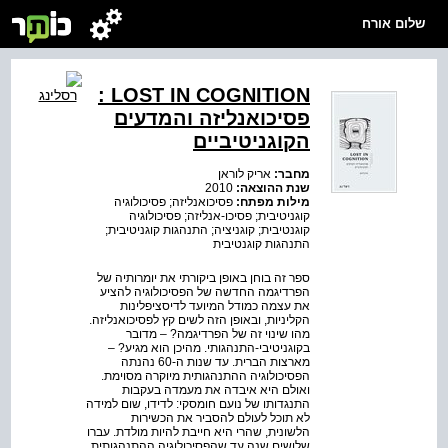
שלום אורח
LOST IN COGNITION :
פסיכואנליזה והמדעים
הקוגניטיביים
מחבר:
אריק לוראן
שנת ההוצאה:
2010
מילות מפתח:
פסיכואנליזה; פסיכולוגיה
קוגניטיבית; פסיכו-אנליזה; פסיכולוגיה
קוגנטיבית; קוגניציה; התנהגות קוגניטיבית;
התנהגות קוגנטיבית
ספר זה בוחן באופן ביקורתי את יומרותיה של
הפרדיגמה החדשה של הפסיכולוגיה להציע
את עצמה כמודל המיועד לדיסציפלינות
הקליניות, ובאופן הזה לשים קץ לפסיכואנליזה.
מהו שינוי זה של הפרדיגמה? – מדובר
בקוגניטיבי-התנהגותי. מהיכן הוא מגיע? –
מארצות הברית. עד שנות ה-60 נהנתה
הפסיכולוגיה ההתנהגותית מיוקרה מסוימת.
ואולם היא איבדה את מעמדה בעקבות
התנגדותו של נועם חומסקי: לדידו, שום למידה
לא תוכל לעולם להסביר את הכשירות
הלשונית, שהרי היא חייבת להיות מולדת. עברו
שלושים שנה עד שהפסיכולוגיה ההתנהגותית