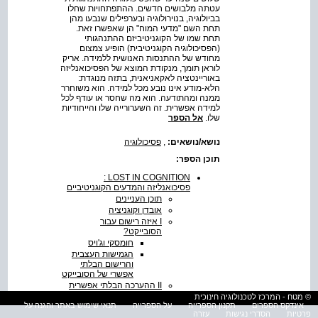
עטתה מלבושים חדשים. ההתפתחויות שחלו
בביולוגיה, בנוירולוגיה ובערפילים שנבעו מהן
תחת השם "מדעי המוח" הן שאפשרו זאת.
תחת שמו של הקוגניטיביזם ההתנהגותי
(הפסיכולוגיה הקוגניטיבית) הופיע צמצום
מחודש של ההתנסות האנושית ללמידה. אריק
לוראן תומך, מנקודת המוצא של הפסיכואנליזה
באוריינטציה לאקאניאנית, בתזה מנוגדת:
הלא-מודע אינו נובע מכל למידה. הוא משוחרר
ממנה ומהתודעה. הוא מה שחסר או עודף לכל
למידה אפשרית. זה השערורייה שלו והייחודיות
שלו.
אל הספר
נושא/נושאים:
,
פסיכולוגיה
תוכן הספר:
LOST IN COGNITION :
פסיכואנליזה והמדעים הקוגניטיביים
תוכן העניינים
אובדן וקוגניציה
I איזה רישום עבור
הסובייקט?
חומסקי וג'ויס
הגמישות העצבית
והרישום הבלתי
אפשרי של הסובייקט
II ההערכה הבלתי אפשרית
חוות דעת קולקטיבית
© מטח - המרכז לטכנולוגיה חינוכית
אינדקס הספרים
תקנון הספרייה
על הספרייה
תנאי שימוש באתר והגנה על
ומאמרים קליניים
פרטיות
הסדרי נגישות
עזרה
השוואתיים: