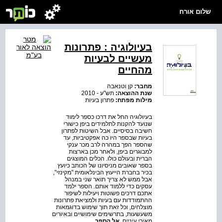
שלום אורח
בעיולוגיה : פתרונות
מעשיים לבעיות
מהחיים
מחבר:
קן וטנאבה
שנת ההוצאה:
תש"ע - 2010
מילות מפתח:
פתרון בעיות
בעיולוגיה החל את דרכו כספר לימוד
שנועד להקנות לתלמידים ביפן כישורי
חשיבה בסיסיים. אבל השיטות לפתרון
בעיות שבספר היו כה אפקטיביות, עד
שהספר הפך במהרה לרב מכר ענקי
למבוגרים ביפן, ולאחר מכן בארצות
הברית ובעולם כולו. הכלים המוצגים
בספר שאובים מניסיונו של הכותב כיועץ
בכיר בחברת הייעוץ הבינלאומית "מקינזי",
אבל ממש לא צריך תואר שני במנהל
עסקים כדי ללמוד אותם. הספר ילמד
אתכם דרכים פשוטות ויעילות לשיפור
ההתמודדות עם בעיות ולמציאת פתרונות
מוצלחים, וכל זאת תוך שימוש בדוגמאות
משעשעות, בתרשימים שימושיים ובאיורים
מאירי עיניים.
אל הספר