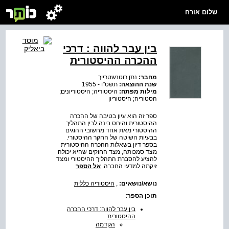
שלום אורח
בין עבר להווה : דרכי
ההכרה ההיסטורית
מחבר:
נתן רוטנשטרייך
שנת ההוצאה:
תשט"ו - 1955
מילות מפתח:
היסטוריה; היסטוריונים;
הסטוריה; היסטוריון
ספר זה הוא עיון בטיבה של ההכרה
ההיסטורית והיחס בינה לבין התהליך
ההיסטורי מאת אחד מחשובי ההוגים
בבעיות השיטה של החקר ההיסטורי.
בספר דיון בשאלות ההכרה ההיסטורית
מצד סמכותה, מצד החוקים שהיא יכולה
להציע להסברת התהליך ההיסטורי ומצד
זיקתה למדעי החברה.
אל הספר
נושא/נושאים:
,
היסטוריה כללית
תוכן הספר:
בין עבר להווה: דרכי ההכרה
ההיסטורית
הקדמה