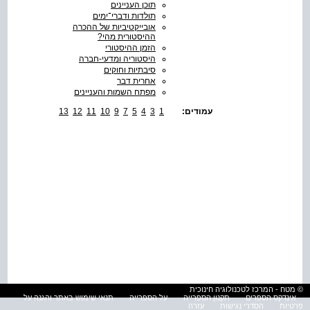
תוכן העניינים
תולדות ודברי־ימים
אובייקטיביות של ההכרה
ההיסטורית מהי?
הזמן ההיסטורי
היסטוריה ומדעי-חברה
סיבתיות וחוקים
אחרית דבר
מפתח השמות והעניינים
עמודים:
1
3
4
5
7
9
10
11
12
13
© מטח - המרכז לטכנולוגיה חינוכית
אינדקס הספרים
תקנון הספרייה
על הספרייה
תנאי שימוש באתר והגנה על
פרטיות
הסדרי נגישות
עזרה