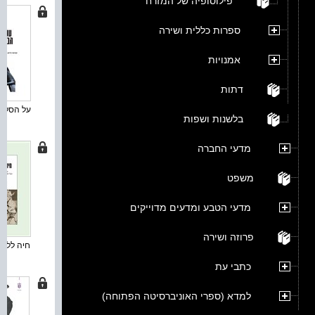
פילוסופיה של המזרח
ספרות כללית ושירה
אמנויות
דתות
על הסליחה
בלשנות ושפות
מדעי החברה
משפט
מדעי הטבע ומדעים מדוייקים
פרוזה ושירה
חיה ללא ת
כתבי עת
למדא (ספרי האוניברסיטה הפתוחה)