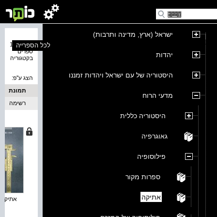
ישראל (ארץ, מדינה ותרבות)
נמצאו 17
לכל הספרייה
ספרים
יהדות
בקטגוריה
היסטוריה של עם ישראל ויהדות זמננו
הצג ע''פ:
תמונת
מדעי הרוח
כריכה
רשימה
היסטוריה כללית
גאוגרפיה
פילוסופיה
ספרות מקור
אתיקה
אתיקה 