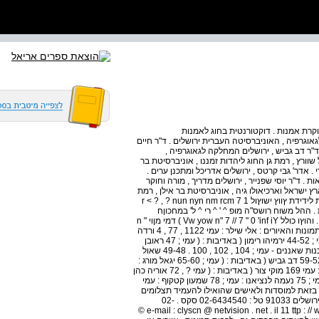
וקרת אמנות . דוקטורנטית בחוג לאמנות
אוגרפיה , האוניברסיטה העברית ירושלים . ד"ר חיים
ד"ר דב גביש , ירושלים המחלקה לגאוגרפיה ,
שוורץ , רמת גן החוג ליהדות זמננו , אוניברסיטת בר
 . אדר' גבי קרטס , ירושלים אדריכל ומתכנן ערים .
 ד"ר יוסי שפנייר , ירושלים מדריך , מורה וחוקר
ץ ישראל וארכיאולו גיה , אוניברסיטת בר אילן , רמת
גן אלי שילר הוצאת ספרים אריאל , ירושלים 1 Vixnix כתב ו \ ת לידידת ץווץ ישוץול 1 r < ? , ? nun nyn nm rcm 7
הץורץ . היוצ ^ ל < יוור במשך mvj 28 ברציפות . ההל משוח רושס"ה מופ ^ ' ^ רי ^ ל' במחכוןח
חדשה משוגרת . בצורר , סדירה כל חוד שיים ובצבים מל \ דם . והוץו כולל Vw yow n" 7 // 7 " 0 'inf iY ) דמי מןוי n "
w 250 : ( 190-185 1 DKI ) 2008-09 / n ' Dwn nyn מקור התמונות והאיורים : אלי שילר : עמי 1122 , 77 , 4 ורדה
םולק סאם : עמי : 31-5 אשרית עוזיאלי ונירית שלו בליטא : עמי ; 44-52 ירמיהו רימון ( באדיבות : ( עמי ; 47 ראובן
מלץ : עמי ; 109-108 , 50 , 48 אליהו הכהן ( באדיבות : ( משכנות שאננים - עמי ; 104 , 102 , 100 . 49-48 שאול
ספיר ( באדיבות : ( עמי ; 51 חיים גרוסמן ( באדיבות : ( עמי ; 59-52 דב גביש ( באדיבות : ( עמי ; 65-60 יגאל מורג :
עמי ; 66 עבי הר שפר : עמי ; 79 , 71 , 68 , 67 קיבוץ הל יוסף : עמי 169 מוקי צור ( באדיבות : ( עמי ? , 72 אוריה כהן
כפרי ( באדיבות : ( עמי ; 74 מושב באר טוביה ( באדיבות ) ו עמי ; 75 נעמה לנציאנו : עמי ; 78 שמעון קטקוף : עמי
דות בזאת למוסדות ולאישים שהואילו להעמיד תצלומים
מאוספיהם לרשותה . הוצ ^ ת ספרים < יורי < יול חד . . 3328 ירושלים 91033 טל : 02-6434540 סקס . 02-
6436164 e-mail : clyscn @ netvision . net . il 11 ttp : // www . ariclpuhi isl 1 i 11 gfl 1 cmse . com 2008 ©