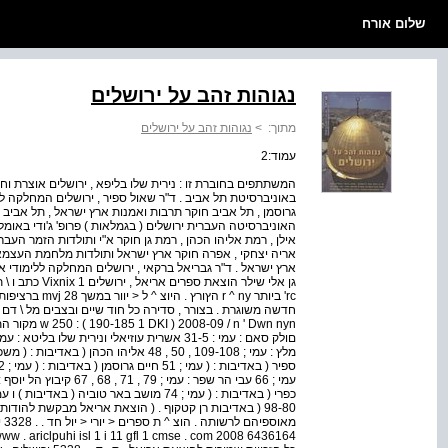
שלום אורח
נגוהות זהב על ירושלים
מתוך:
>
נגוהות זהב על ירושלים
עמוד:2
המשתתפים בחוברת זו : נירית שלו בליפא , ירושלים אוצרת וח
באוניברסיטת תל אביב . ד"ר שאול ספיר , ירושלים המחלקה לג
גרוסמן , תל אביב חוקר תרבות ואמנות ארץ ישראל , תל אביב 
האוניברסיטה העברית ירושלים ( בגמלאות ) פרופ' ג'ודי באומל 
אילן , רמת אליהו הכהן , רמת גן חוקר א"י ותולדות הזמר העברי
אריה יצחקי , אפרה חוקר ארץ ישראל ותולדות מלחמת העצמאות .
ארץ ישראל . ד"ר גבריאל ברקאי , ירושלים המחלקה ללימודי אר
rc' ביותר r ^ ny 
98-80 ( באדיבות רן קטקוף . ( הוצאת אריאל מבקשת להו