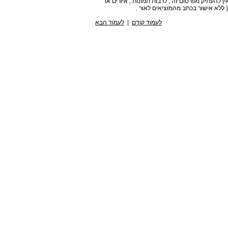
הוצאת אריאל , ת . ד . , 5328 ירושלים . אין להעתיק מפרסום זה , לרבות תמונות , איורים או
( ללא אישור בכתב מהמוציאים לאור .
לעמוד קודם
|
לעמוד הבא