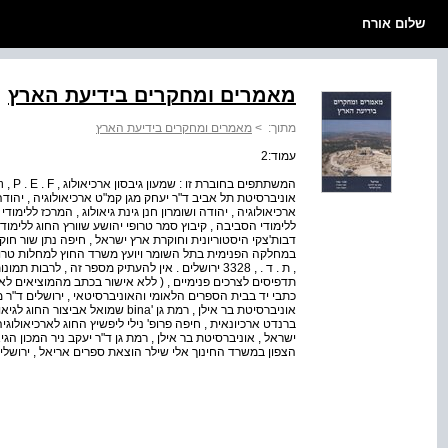
שלום אורח
מאמרים ומחקרים בידיעת הארץ
מתוך:
>
מאמרים ומחקרים בידיעת הארץ
עמוד:2
אוניברסיטת תל אביב ד"ר יעחק מגן קמ"ט ארכיאולוגיה , יהודה 
ארכיאולוגיה , יהודה ושומרון חנן גינת גיאולוג , המרכז ללימו
ללימודי הסביבה , קיבוץ סמר טרופי יהושע שוורץ החוג ללימודי
דבות'צקי היסטוריונית וחוקרת ארץ ישראל , חיפה נתן שור חוק
, ת . ד . , 3328 ירושלים . אין להעתיק מספר זה , לרב
תדפיסים לצרכים פנימיים , ( ללא אישור בכתב מהמוציאים לאור
כתבי יד בבית הספרים הלאומי והאוניברסיטאי , ירושלים ד"ר מר
אוניברסיטת בר אילן , רמת גן 'bina שמ
ברנדט ארכיונאית , חיפה פרופ' נילי ליפשיץ החוג לארכיאולוגי
ישראל , אוניברסיטת בר אילן , רמת גן ד"ר יעקב ניר המכון הגיאו
הצפון במשרד החינוך אלי שילר הוצאת ספרים אריאל , ירושלי