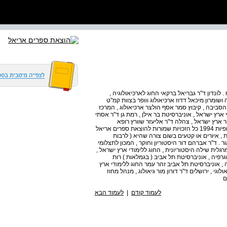
המשתתפים בחוברת זו : שמעון גיבסון ארכיאולוג , n , P . E . F . לונדון ד"ר גבריאל ברקאי החוג לארכיאולוגיה ,
ושומרון מיכאל דדוז ארכיאולוג ווופר בצוות קמ"ט
די הסביבה , קיבוץ סמר אסף הולצר ארכיאולוג , המרכז
 ארץ ישראל , אוניברסיטת בר אילן , רמת גן ד"ר אסתי
ר ארץ ישראל , צהלה ד"ר אליעזר שוורץ רופא
במחלקה הפנימית בתל השומר ויועץ משרד החוץ למחלות טרופיות 1994 כל הזכויות שמורות להוצאת ספרים אריאל
ות תמונות , איורים או קטעים בשום צורה שהיא ( לרבות
 . ד"ר אברהם דור היסטוריון וחוקר , המכון לתצלומי
גלית שילה היסטוריונית , החוג ללימודי ארץ ישראל ,
ואל אביצור החוג לגיאוגרפיה , אוניברסיטת תל אביב ( בגמלאות ) רות
ה , אוניברסיטת תל אביב זהר עמר החוג ללימודי ארץ
לוגי , ירושלים ד"ר דורון מור גיאולוג , מנהל מחוז
ם
לעמוד קודם
|
לעמוד הבא