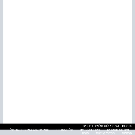
© מטח - המרכז לטכנולוגיה חינוכית
אינדקס הספרים
תקנון הספרייה
על הספרייה
תנאי שימוש באתר והגנה על
פרטיות
הסדרי נגישות
עזרה