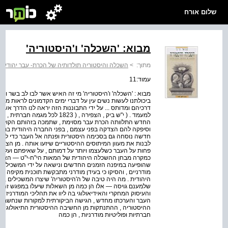
שלום אורח
מבוא: 'השכלה' ו'היסטוריה'
מתוך:
>
השכלה והיסטוריה תולדותיה של הכרת- עבר יהודית 
עמוד:11
מבוא : 'השכלה' ו'היסטוריה' מי זה האיש אשר לבו לב בשר וע
ביכולתנו לעשות נשים עין על דברי ימים הקדמונים לראות משם 
דרכיהם ומדותס ... על ידי התבוננות הזה יראה לנו הדרך אש
למעמד . ( י"ש ביק , הצפירה , ( 3
החדש התלוותה הכרת עבר מסוימת , שתמכה בזהותם הקולקטיב
וסיפקה להם הצדקה בפני עצמם , בפני החברה היהודית בת זמ
חדשה נוסחה גם בסכימה היסטורית ופנתה אל העבר כדי לבחור 
לבנות את מעוון המיתוסים ההיסטוריים שיזעו אותה . מן הצד
פחות על העבר כשלעצמו ויותר על דמותם , על שאיפתם ועל מש
כמקרה מבחן ההשכלה היהודית של המאות הי"ח-י"ט — האידיא
שהופיעה במיפנה הזמנים החדשים ונישאה על ידי המשכילים :
מודרניים , והסיקו כי בעידן מודרני מתבקשת תוכנית מקיפה 
היהודית . מה היה טיבה של ה'היסטוריה' שיצרו המשכילים , 
שלמענם גויסה — אלו הן כמה מן השאלות שיעלו במפגש זה שבי
והעיסוק המחקרי והאידיאולוגי בה ליוו את תהליכי המודרניז
העבר והערכתו מחדש , הגישה הביקורתית למקורות שנחשבו עד
ההיסטוריה , ההתנתקות מן החשיבה ההיסטורית התיאולוגית ו
חברתיות ופוליטיות מודרניות , הן כמה