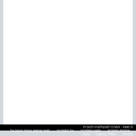
© מטח - המרכז לטכנולוגיה חינוכית
אינדקס הספרים
תקנון הספרייה
על הספרייה
תנאי שימוש באתר והגנה על
פרטיות
הסדרי נגישות
עזרה