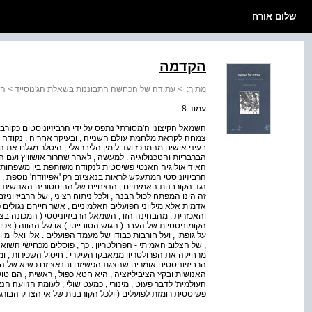
שלום אורח
הקדמה
מתוך:
>
עתידה של הכחשה התבוננות בשאלת הג'נוסייד
>
הק
עמוד:8
השמאל הקיצוני ה'מסורתי' נתפס על ידי הרביזיוניסטים כקורב
צמחה לקראת מלחמת עולם השנייה , ובעיקר אחריה . נקודה ז
בעיני אישים מהמרכז ועד לימין הליבראלי , היטלר מגלם את ה
הברבריות והטכנולוגיה . למעשה , לאחר שחרור אושוויץ ועם
האידיאולוגיה האנטי פשיסטית לנקודה משותפת בין משפחות פול
הרביזיוניסטי המתעקש לראות בנאציזם רק 'אפיזודה' נוספת , ו
נגד הקורבנות האמיתיים , הנצחיים של ההיסטוריה האנושית , הע
זה הינו המפתח לכול הבנה , ולכל ניתוח רציני , של הרביזיוניזם 
אדמות אלא מיליוני הפועלים האלמוניים , אשר חייהם נגזלים
והאכזרית . מהבחינה הזו , השמאל הרביזיוניסטי ( המכונה ב
הקומוניסטיות של העבר ( הגוש הסובייטי ) או של ההווה ( צפון 
על גופתו , ועל חורבות כבודו של מעמד הפועלים . אלו ואלו מ
, של הצלוב האמיתי - הפרולטריון . כך , פוסלים מכחישי השו
מרחיקה את הפרולטריון ממאבקו העיקרי : חיסול השכירות , ו
הרביזיוניסטים אומרים שהצגת הפשיזם והנאציזם כשיא של ה
האנושות ובקץ הציביליזציה , היא חטא כפול , ראשית , הם טו
העולמית' לדבר פעוט , מינורי , כמעט שולי , לעומת הזוועה הנ
פשיסטית רומזת לפועלים ( ולכל הקורבנות של אי הצדק הבורג