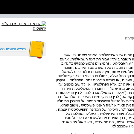
דמה
ן תמים של האידיאולוגיה האנטי פשיסטית , אשר
ו חשובה ביותר : עבור התודעה השמאלנית , אך גם
רוע האבסולוטי , והנאציזם נתפש כמפגש בלעדי בין
 ההכרות הגוברת של המערב עם האירועים , הפכה
יטיות שונות , ואף מנוגדות זו לזו , פרט לשמאל
בסך הכול רגילה , בתולדות הדיכוי הבורגני קפיטליסטי
ניים , או בשפה מודרנית יותר : הפרולטריון . עיקרון
: אין קורבן אלא הפרולטריון , אין קדושים מעונים עלי
 כל יום מחדש על ידי החברה הקפיטליסטית היהירה
צרפת ( 'אולטרה שמאל' מסרב להבדיל בין הדיקטטורות
קוריאה ) לבין הדמוקרטיות המערביות . אלו ואלו נבנו
יוסדות על הניצול והשעבוד הנפשי של הקורבן המוחלט
אה את האידיאולוגיה האנטי פשיסטית , משום שהיא
מעבר לכך , חיסולה של המדינה הקפיטליסטית עצמה .
מפלצתיות האידיאולוגית , כשלילה מוחלטת של
ענים , בכך הופכים את ה'שערורייה הקפיטליסטית
אצית . שנית , הם ממשיכים , האידיאולוגיה האנטי
ני ) שמצבם לא